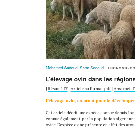
Mohamed Sadoud, Sarra Sadoud
ECONOMIE-C
L’élevage ovin dans les région
|
Résumé
|
Article au format pdf
|
Abstract
L’élevage ovin, un atout pour le développem
Cet article décrit une espèce connue depuis lon
connue également par la population algérienne 
ovine. L’espèce ovine présente en effet des ato