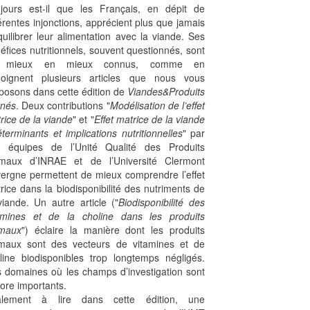
jours est-il que les Français, en dépit de
férentes injonctions, apprécient plus que jamais
quilibrer leur alimentation avec la viande. Ses
éfices nutritionnels, souvent questionnés, sont
 mieux en mieux connus, comme en
oignent plusieurs articles que nous vous
posons dans cette édition de
Viandes&Produits
nés
. Deux contributions "
Modélisation de l’effet
rice de la viande
" et "
Effet matrice de la viande
éterminants et implications nutritionnelles
" par
 équipes de l’Unité Qualité des Produits
maux d’INRAE et de l’Université Clermont
ergne permettent de mieux comprendre l’effet
rice dans la biodisponibilité des nutriments de
viande. Un autre article ("
Biodisponibilité des
amines et de la choline dans les produits
imaux
") éclaire la manière dont les produits
maux sont des vecteurs de vitamines et de
line biodisponibles trop longtemps négligés.
 domaines où les champs d’investigation sont
ore importants.
alement à lire dans cette édition, une