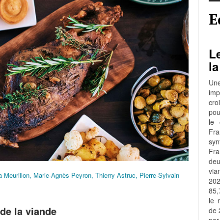
E
Le
la
Une
imp
cro
pou
le 
Fra
syn
Fr
de
via
 Meurillon, Marie-Agnès Peyron, Thierry Astruc, Pierre-Sylvain
202
85,
le 
 de la viande
de 