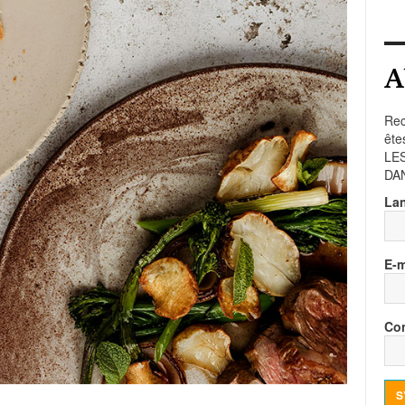
A
Rec
ête
LE
DA
La
E-m
Con
S