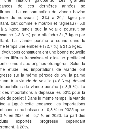
r une inflation galopante. Les grandes
ndances de ces dernières années se
firment. La consommation de viande bovine
minue de nouveau (- 3%) à 20,1 kgec par
itant, tout comme le mouton et l'agneau (- 5,9
à 2 kgec, tandis que la volaille poursuit sa
issance (+3,3 %) pour atteindre 31,7 kgec par
itant. La viande porcine a connu dans le
e temps une embellie (+2,7 %) à 31,5 kgec.
 évolutions constitueraient une bonne nouvelle
r les filières françaises si elles ne profitaient
entiellement aux origines étrangères. Selon la
e étude, les importations de viande ont
gressé sur la même période de 5%, la palme
enant à la viande de volaille (+ 8,6 %), devant
 importations de viande porcine (+ 3,9 %). La
t des importations a dépassé les 50% pour la
nde de poulet ! Dans le même temps, la viande
ine a jugulé cette tendance, les importations
nt connu une baisse de - 0,8 % en 2025 après
,3 % en 2024 et - 5,7 % en 2023. La part des
oduits exportés progresse cependant
èrement, à 26%.