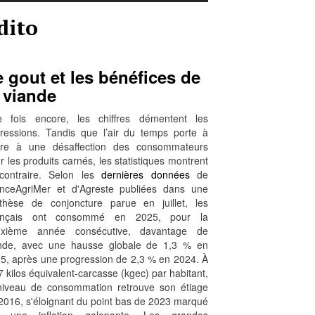
dito
 gout et les bénéfices de
 viande
 fois encore, les chiffres démentent les
ressions. Tandis que l’air du temps porte à
ire à une désaffection des consommateurs
r les produits carnés, les statistiques montrent
contraire. Selon les
dernières données
de
nceAgriMer et d'Agreste publiées dans une
thèse de conjoncture parue en juillet, les
ançais ont consommé en 2025, pour la
uxième année consécutive, davantage de
nde, avec une hausse globale de 1,3 % en
5, après une progression de 2,3 % en 2024. À
7 kilos équivalent-carcasse (kgec) par habitant,
niveau de consommation retrouve son étiage
2016, s'éloignant du point bas de 2023 marqué