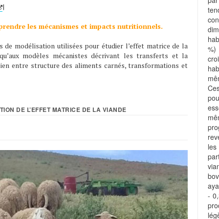
pa
|
te
con
rendre les mécanismes et impacts nutritionnels.
di
hab
 de modélisation utilisées pour étudier l’effet matrice de la
%) 
squ’aux modèles mécanistes décrivant les transferts et la
cro
 lien entre structure des aliments carnés, transformations et
hab
mêm
Ces
pou
ess
ATION DE L’EFFET MATRICE DE LA VIANDE
mêm
pro
rev
les
par
via
bov
aya
- 0
pr
lég