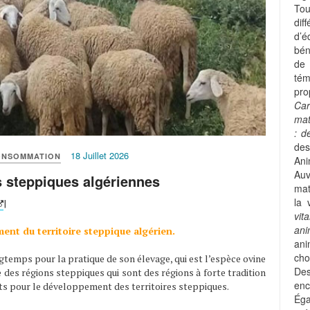
Tou
dif
d’é
bén
de
tém
pro
Car
mat
: d
des
18 Juillet 2026
ONSOMMATION
Ani
Auv
s steppiques algériennes
mat
la 
|
vit
an
ent du territoire steppique algérien.
ani
cho
gtemps pour la pratique de son élevage, qui est l’espèce ovine
Des
des régions steppiques qui sont des régions à forte tradition
enc
uts pour le développement des territoires steppiques.
Ég