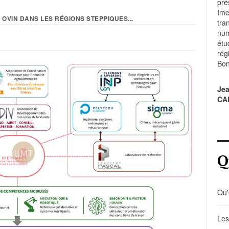
pré
Im
GE OVIN DANS LES RÉGIONS STEPPIQUES...
tr
num
étu
rég
Bon
Je
CA
Q
Qu'
Les