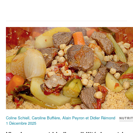
Coline Schiell, Caroline Buffière, Alain Peyron et Didier Rémond
NUTRI
1 Décembre 2025