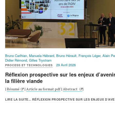
Bruno Carlhian, Manuela Hébrard, Bruno Hérault, François Léger, Alain Pe
Didier Rémond, Gilles Trystram
29 Avril 2026
PROCESS ET TECHNOLOGIES
Réflexion prospective sur les enjeux d’aveni
la filière viande
|
Résumé
|
Article au format pdf
|
Abstract
|
LIRE LA SUITE... RÉFLEXION PROSPECTIVE SUR LES ENJEUX D’AVEN