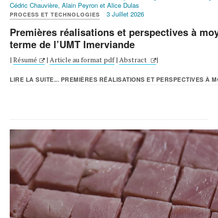
Cédric Chauvière, Alain Peyron et Alice Dulas
3 Juillet 2026
PROCESS ET TECHNOLOGIES
Premières réalisations et perspectives à mo
terme de l’UMT Imerviande
|
Résumé
|
Article au format pdf
|
Abstract
|
LIRE LA SUITE... PREMIÈRES RÉALISATIONS ET PERSPECTIVES À M