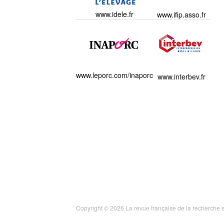
www.idele.fr
www.ifip.asso.fr
www.leporc.com/inaporc
www.interbev.fr
Copyright © 2026 La revue française de la recherche e