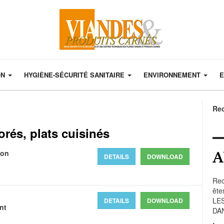
ON
HYGIÈNE-SÉCURITÉ SANITAIRE
ENVIRONNEMENT
E
Re
rés, plats cuisinés
A
lon
DETAILS
DOWNLOAD
Rec
ête
LE
DETAILS
DOWNLOAD
nt
DA