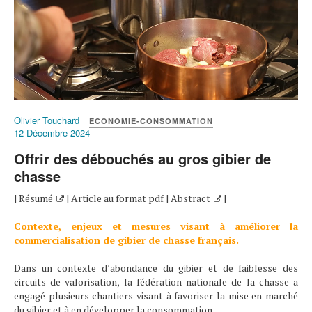
Olivier Touchard
ECONOMIE-CONSOMMATION
12 Décembre 2024
Offrir des débouchés au gros gibier de
chasse
|
Résumé
|
Article au format pdf
|
Abstract
|
Contexte, enjeux et mesures visant à améliorer la
commercialisation de gibier de chasse français.
Dans un contexte d’abondance du gibier et de faiblesse des
circuits de valorisation, la fédération nationale de la chasse a
engagé plusieurs chantiers visant à favoriser la mise en marché
du gibier et à en développer la consommation.