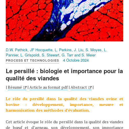
D.W. Pethick, JF Hocquette, L. Perkins, J. Liu, S. Moyes, L.
Pannier, L. Grispoldi, S. Stewart, G. Tarr and S. Meier
4 Octobre 2024
PROCESS ET TECHNOLOGIES
Le persillé : biologie et importance pour la
qualité des viandes
|
Résumé
|
Article au format pdf
|
Abstract
|
Le rôle du persillé dans la qualité des viandes ovine et
bovine : développement, importance, mesure et
harmonisation des méthodes d’évaluation.
Cet article évoque le rôle du persillé dans la qualité des viandes
de bœuf et d’agneau, son développement, son importance