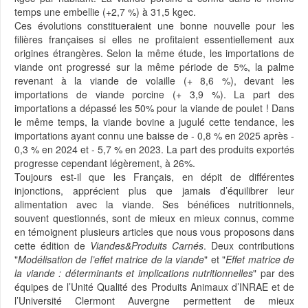
temps une embellie (+2,7 %) à 31,5 kgec.
Ces évolutions constitueraient une bonne nouvelle pour les
filières françaises si elles ne profitaient essentiellement aux
origines étrangères. Selon la même étude, les importations de
viande ont progressé sur la même période de 5%, la palme
revenant à la viande de volaille (+ 8,6 %), devant les
importations de viande porcine (+ 3,9 %). La part des
importations a dépassé les 50% pour la viande de poulet ! Dans
le même temps, la viande bovine a jugulé cette tendance, les
importations ayant connu une baisse de - 0,8 % en 2025 après -
0,3 % en 2024 et - 5,7 % en 2023. La part des produits exportés
progresse cependant légèrement, à 26%.
Toujours est-il que les Français, en dépit de différentes
injonctions, apprécient plus que jamais d’équilibrer leur
alimentation avec la viande. Ses bénéfices nutritionnels,
souvent questionnés, sont de mieux en mieux connus, comme
en témoignent plusieurs articles que nous vous proposons dans
cette édition de
Viandes&Produits Carnés
. Deux contributions
"
Modélisation de l’effet matrice de la viande
" et "
Effet matrice de
la viande : déterminants et implications nutritionnelles
" par des
équipes de l’Unité Qualité des Produits Animaux d’INRAE et de
l’Université Clermont Auvergne permettent de mieux