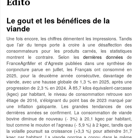
Edito
Le gout et les bénéfices de la
viande
Une fois encore, les chiffres démentent les impressions. Tandis
que l’air du temps porte à croire à une désaffection des
consommateurs pour les produits carnés, les statistiques
montrent le contraire. Selon les
dernières données
de
FranceAgriMer et d'Agreste publiées dans une synthèse de
conjoncture parue en juillet, les Français ont consommé en
2025, pour la deuxième année consécutive, davantage de
viande, avec une hausse globale de 1,3 % en 2025, après une
progression de 2,3 % en 2024. À 85,7 kilos équivalent-carcasse
(kgec) par habitant, le niveau de consommation retrouve son
étiage de 2016, s'éloignant du point bas de 2023 marqué par
une inflation galopante. Les grandes tendances de ces
dernières années se confirment. La consommation de viande
bovine diminue de nouveau (- 3%) à 20,1 kgec par habitant,
tout comme le mouton et l'agneau (- 5,9 %) à 2 kgec, tandis que
la volaille poursuit sa croissance (+3,3 %) pour atteindre 31,7
kgec par habitant. La viande porcine a connu dans le même