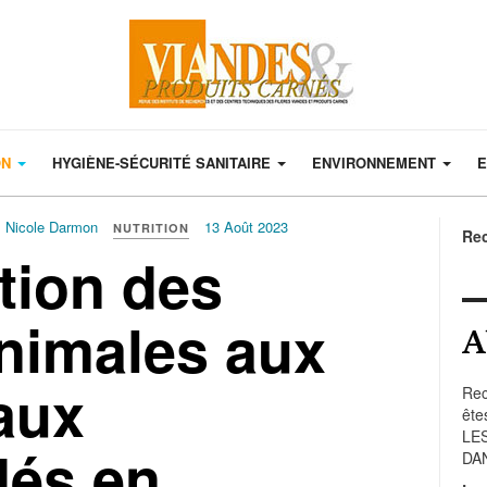
ON
HYGIÈNE-SÉCURITÉ SANITAIRE
ENVIRONNEMENT
E
, Nicole Darmon
13 Août 2023
NUTRITION
Re
tion des
animales aux
A
aux
Rec
ête
LE
és en
DA