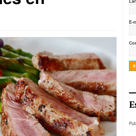
La
E-m
Con
S
E
Pub