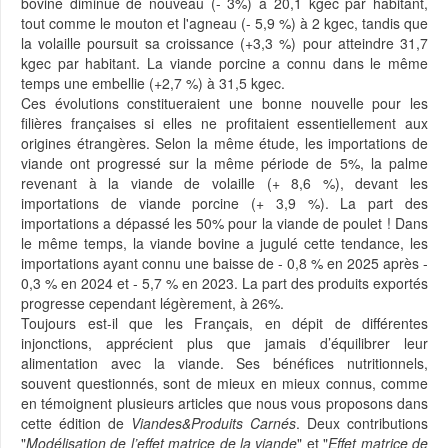
bovine diminue de nouveau (- 3%) à 20,1 kgec par habitant,
tout comme le mouton et l'agneau (- 5,9 %) à 2 kgec, tandis que
la volaille poursuit sa croissance (+3,3 %) pour atteindre 31,7
kgec par habitant. La viande porcine a connu dans le même
temps une embellie (+2,7 %) à 31,5 kgec.
Ces évolutions constitueraient une bonne nouvelle pour les
filières françaises si elles ne profitaient essentiellement aux
origines étrangères. Selon la même étude, les importations de
viande ont progressé sur la même période de 5%, la palme
revenant à la viande de volaille (+ 8,6 %), devant les
importations de viande porcine (+ 3,9 %). La part des
importations a dépassé les 50% pour la viande de poulet ! Dans
le même temps, la viande bovine a jugulé cette tendance, les
importations ayant connu une baisse de - 0,8 % en 2025 après -
0,3 % en 2024 et - 5,7 % en 2023. La part des produits exportés
progresse cependant légèrement, à 26%.
Toujours est-il que les Français, en dépit de différentes
injonctions, apprécient plus que jamais d’équilibrer leur
alimentation avec la viande. Ses bénéfices nutritionnels,
souvent questionnés, sont de mieux en mieux connus, comme
en témoignent plusieurs articles que nous vous proposons dans
cette édition de
Viandes&Produits Carnés
. Deux contributions
"
Modélisation de l’effet matrice de la viande
" et "
Effet matrice de