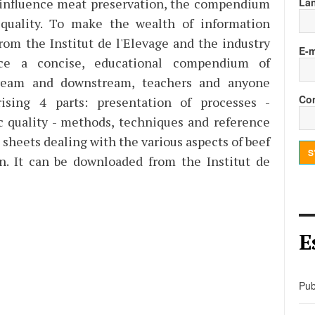
to influence meat preservation, the compendium
La
 quality. To make the wealth of information
from the Institut de l'Elevage and the industry
E-m
ce a concise, educational compendium of
tream and downstream, teachers and anyone
Con
ising 4 parts: presentation of processes -
ic quality - methods, techniques and reference
sheets dealing with the various aspects of beef
S
ion. It can be downloaded from the Institut de
E
Pub