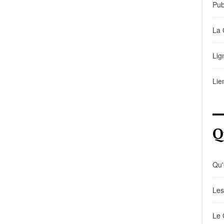
Pub
La 
Lig
Lie
Q
Qu'
Les
Le 