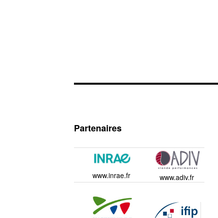
Partenaires
www.inrae.fr
www.adiv.fr