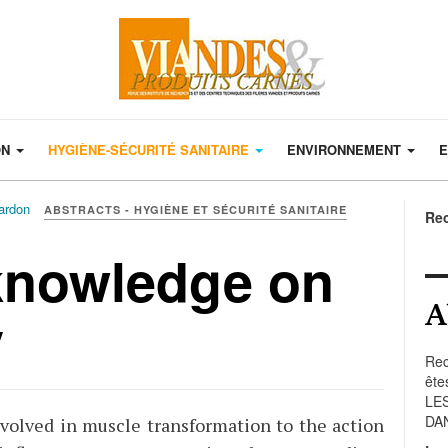
ON
HYGIÈNE-SÉCURITÉ SANITAIRE
ENVIRONNEMENT
E
hardon
ABSTRACTS - HYGIÈNE ET SÉCURITÉ SANITAIRE
Re
knowledge on
A
y
Rec
ête
LE
DA
olved in muscle transformation to the action