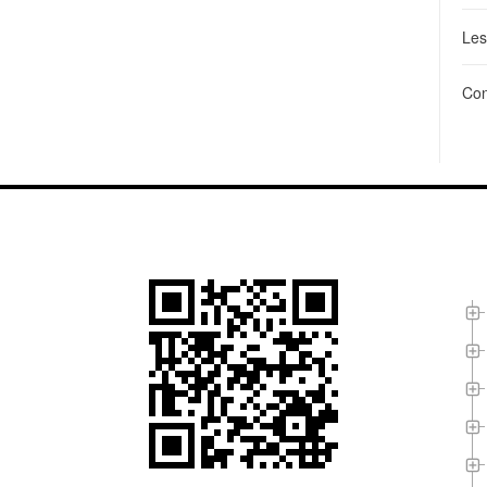
Les
Con
L