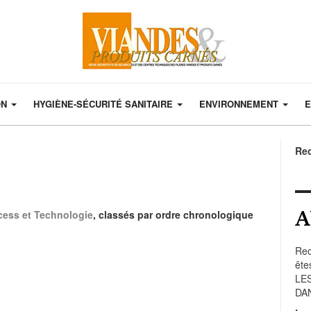
ON
HYGIÈNE-SÉCURITÉ SANITAIRE
ENVIRONNEMENT
E
Re
A
cess et Technologie
, classés par ordre chronologique
Rec
ête
LE
DA