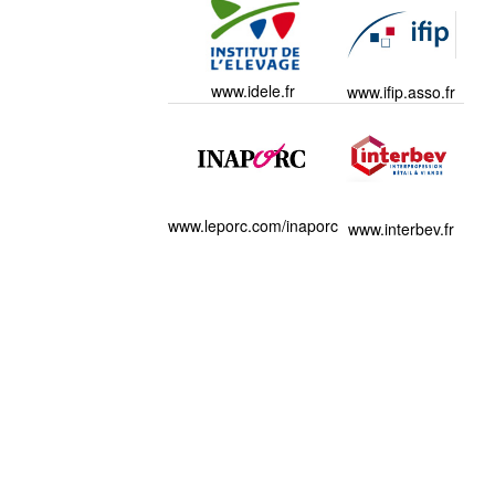
www.idele.fr
www.ifip.asso.fr
www.leporc.com/inaporc
www.interbev.fr