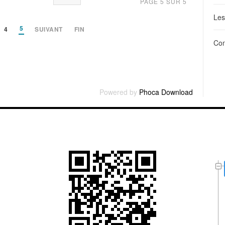
PAGE 5 SUR 5
Les
5
4
SUIVANT
FIN
Con
Powered by
Phoca Download
L