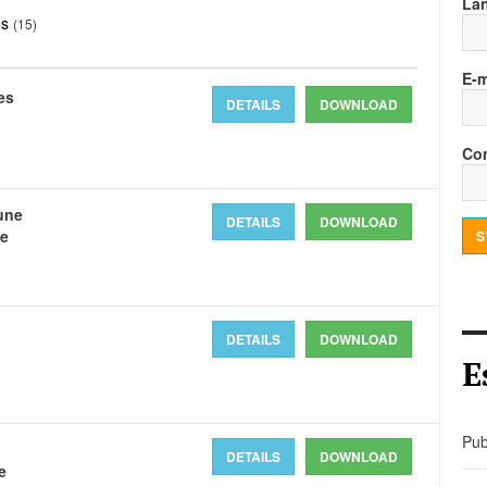
La
és
(15)
E-m
es
DETAILS
DOWNLOAD
Con
une
DETAILS
DOWNLOAD
de
S
DETAILS
DOWNLOAD
E
Pub
DETAILS
DOWNLOAD
e