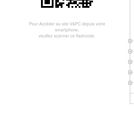
Pour Accéder au site V&PC depuis votre
smartphone,
veuillez scanner ce flashcode.