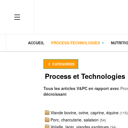
OFF CANVAS
ACCUEIL
PROCESS-TECHNOLOGIES
NUTRITI
CATEGORIES
Process et Technologies
Tous les articles V&PC en rapport avec
Pro
décroissant
Viande bovine, ovine, caprine, équine
(115)
Porc, charcuterie, salaison
(54)
Volaille, lapin, viandes exotiques
(34)