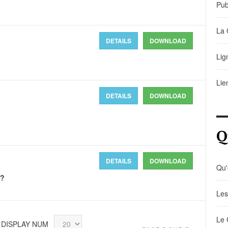
Pub
La 
DETAILS
DOWNLOAD
Lig
Lie
DETAILS
DOWNLOAD
Q
DETAILS
DOWNLOAD
Qu'
 ?
Les
Le 
DISPLAY NUM