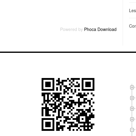
Les
Con
Powered by
Phoca Download
L