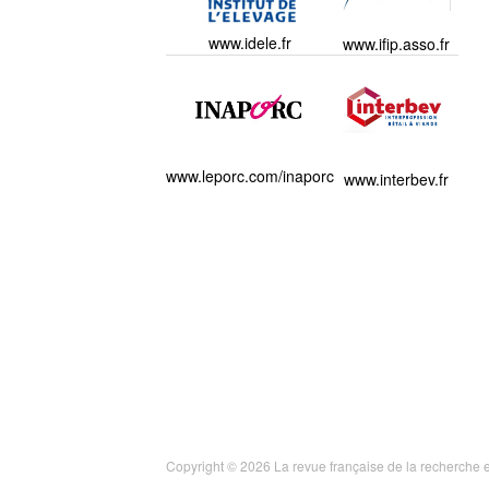
www.idele.fr
www.ifip.asso.fr
www.leporc.com/inaporc
www.interbev.fr
Copyright © 2026 La revue française de la recherche e