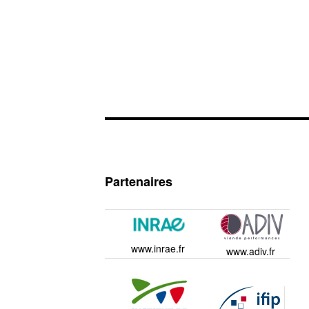
Partenaires
www.inrae.fr
www.adiv.fr