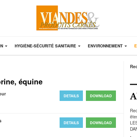
ON
HYGIÈNE-SÉCURITÉ SANITAIRE
ENVIRONNEMENT
E
Re
rine, équine
A
our
DETAILS
DOWNLOAD
Rec
ête
s
LE
DETAILS
DOWNLOAD
DA