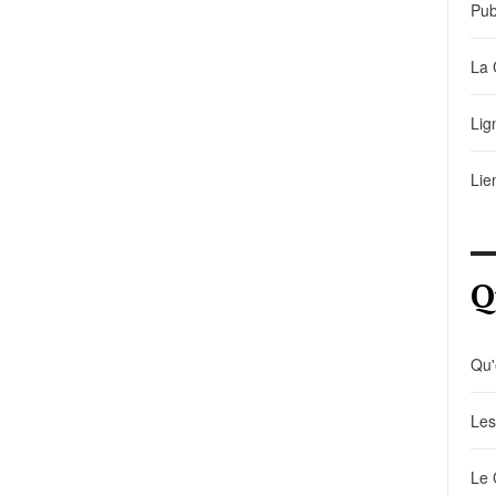
Pub
La 
Lig
Lie
Q
Qu'
Les
Le 