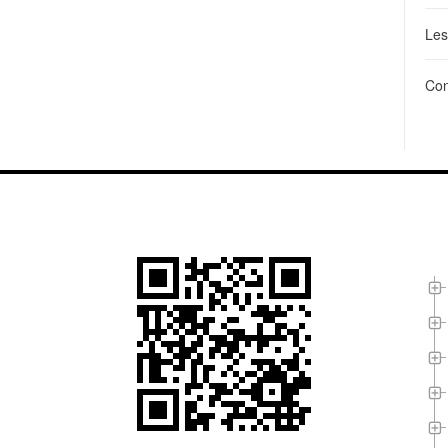
Les
Con
L