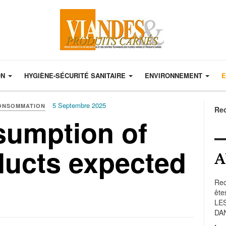
ON
HYGIÈNE-SÉCURITÉ SANITAIRE
ENVIRONNEMENT
E
5 Septembre 2025
CONSOMMATION
Re
sumption of
ducts expected
A
Rec
ête
LE
DA