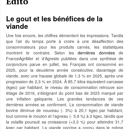
Edito
Le gout et les bénéfices de la
viande
Une fois encore, les chiffres démentent les impressions. Tandis
que l’air du temps porte à croire à une désaffection des
consommateurs pour les produits carnés, les statistiques
montrent le contraire. Selon les
dernières données
de
FranceAgriMer et d'Agreste publiées dans une synthèse de
conjoncture parue en juillet, les Français ont consommé en
2025, pour la deuxième année consécutive, davantage de
viande, avec une hausse globale de 1,3 % en 2025, après une
progression de 2,3 % en 2024. À 85,7 kilos équivalent-carcasse
(kgec) par habitant, le niveau de consommation retrouve son
étiage de 2016, s'éloignant du point bas de 2023 marqué par
une inflation galopante. Les grandes tendances de ces
dernières années se confirment. La consommation de viande
bovine diminue de nouveau (- 3%) à 20,1 kgec par habitant,
tout comme le mouton et l'agneau (- 5,9 %) à 2 kgec, tandis que
la volaille poursuit sa croissance (+3,3 %) pour atteindre 31,7
kgec par habitant. La viande porcine a connu dans le même