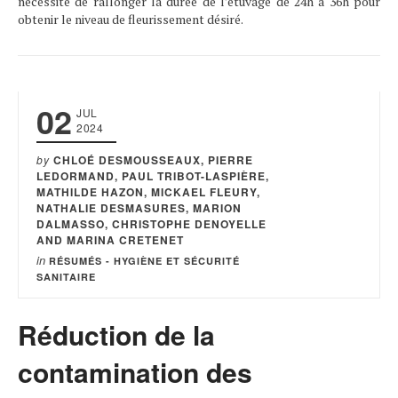
nécessite de rallonger la durée de l’étuvage de 24h à 36h pour
obtenir le niveau de fleurissement désiré.
02
JUL
2024
by
CHLOÉ DESMOUSSEAUX, PIERRE
LEDORMAND, PAUL TRIBOT-LASPIÈRE,
MATHILDE HAZON, MICKAEL FLEURY,
NATHALIE DESMASURES, MARION
DALMASSO, CHRISTOPHE DENOYELLE
AND MARINA CRETENET
in
RÉSUMÉS - HYGIÈNE ET SÉCURITÉ
SANITAIRE
Réduction de la
contamination des