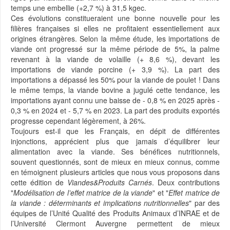
temps une embellie (+2,7 %) à 31,5 kgec.
Ces évolutions constitueraient une bonne nouvelle pour les
filières françaises si elles ne profitaient essentiellement aux
origines étrangères. Selon la même étude, les importations de
viande ont progressé sur la même période de 5%, la palme
revenant à la viande de volaille (+ 8,6 %), devant les
importations de viande porcine (+ 3,9 %). La part des
importations a dépassé les 50% pour la viande de poulet ! Dans
le même temps, la viande bovine a jugulé cette tendance, les
importations ayant connu une baisse de - 0,8 % en 2025 après -
0,3 % en 2024 et - 5,7 % en 2023. La part des produits exportés
progresse cependant légèrement, à 26%.
Toujours est-il que les Français, en dépit de différentes
injonctions, apprécient plus que jamais d’équilibrer leur
alimentation avec la viande. Ses bénéfices nutritionnels,
souvent questionnés, sont de mieux en mieux connus, comme
en témoignent plusieurs articles que nous vous proposons dans
cette édition de
Viandes&Produits Carnés
. Deux contributions
"
Modélisation de l’effet matrice de la viande
" et "
Effet matrice de
la viande : déterminants et implications nutritionnelles
" par des
équipes de l’Unité Qualité des Produits Animaux d’INRAE et de
l’Université Clermont Auvergne permettent de mieux