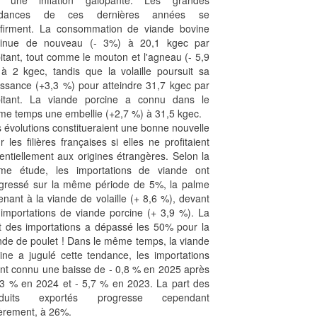
r une inflation galopante. Les grandes
ndances de ces dernières années se
firment. La consommation de viande bovine
minue de nouveau (- 3%) à 20,1 kgec par
itant, tout comme le mouton et l'agneau (- 5,9
à 2 kgec, tandis que la volaille poursuit sa
issance (+3,3 %) pour atteindre 31,7 kgec par
itant. La viande porcine a connu dans le
e temps une embellie (+2,7 %) à 31,5 kgec.
 évolutions constitueraient une bonne nouvelle
r les filières françaises si elles ne profitaient
entiellement aux origines étrangères. Selon la
e étude, les importations de viande ont
gressé sur la même période de 5%, la palme
enant à la viande de volaille (+ 8,6 %), devant
 importations de viande porcine (+ 3,9 %). La
t des importations a dépassé les 50% pour la
nde de poulet ! Dans le même temps, la viande
ine a jugulé cette tendance, les importations
nt connu une baisse de - 0,8 % en 2025 après
,3 % en 2024 et - 5,7 % en 2023. La part des
oduits exportés progresse cependant
èrement, à 26%.