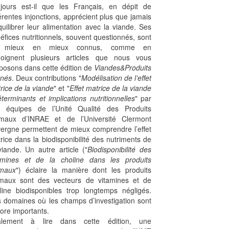
jours est-il que les Français, en dépit de
férentes injonctions, apprécient plus que jamais
quilibrer leur alimentation avec la viande. Ses
éfices nutritionnels, souvent questionnés, sont
 mieux en mieux connus, comme en
oignent plusieurs articles que nous vous
posons dans cette édition de
Viandes&Produits
nés
. Deux contributions "
Modélisation de l’effet
rice de la viande
" et "
Effet matrice de la viande
éterminants et implications nutritionnelles
" par
 équipes de l’Unité Qualité des Produits
maux d’INRAE et de l’Université Clermont
ergne permettent de mieux comprendre l’effet
rice dans la biodisponibilité des nutriments de
viande. Un autre article ("
Biodisponibilité des
amines et de la choline dans les produits
imaux
") éclaire la manière dont les produits
maux sont des vecteurs de vitamines et de
line biodisponibles trop longtemps négligés.
 domaines où les champs d’investigation sont
ore importants.
alement à lire dans cette édition, une