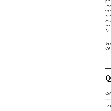
pré
Im
tr
num
étu
rég
Bon
Je
CA
Q
Qu'
Les