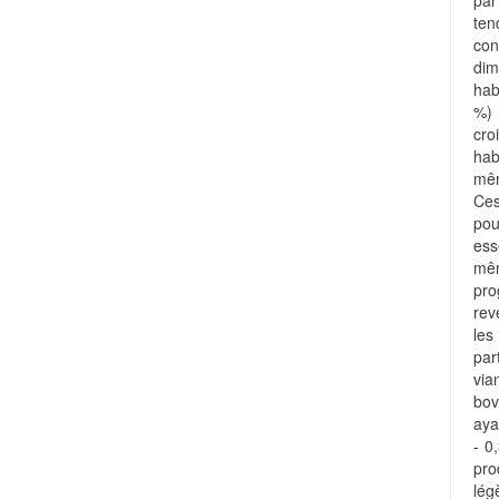
pa
te
con
di
hab
%) 
cro
hab
mêm
Ces
pou
ess
mêm
pro
rev
les
par
via
bov
aya
- 0
pr
lég