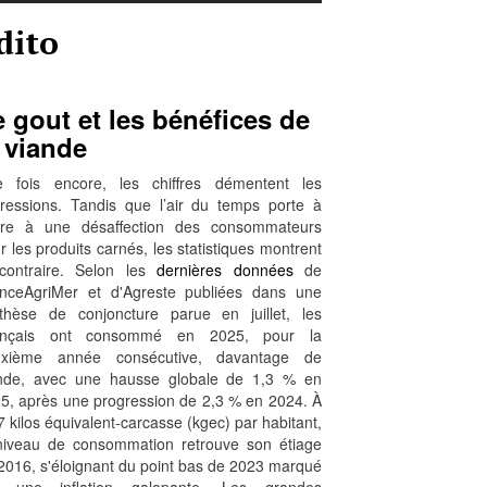
dito
 gout et les bénéfices de
 viande
 fois encore, les chiffres démentent les
ressions. Tandis que l’air du temps porte à
ire à une désaffection des consommateurs
r les produits carnés, les statistiques montrent
contraire. Selon les
dernières données
de
nceAgriMer et d'Agreste publiées dans une
thèse de conjoncture parue en juillet, les
ançais ont consommé en 2025, pour la
uxième année consécutive, davantage de
nde, avec une hausse globale de 1,3 % en
5, après une progression de 2,3 % en 2024. À
7 kilos équivalent-carcasse (kgec) par habitant,
niveau de consommation retrouve son étiage
2016, s'éloignant du point bas de 2023 marqué