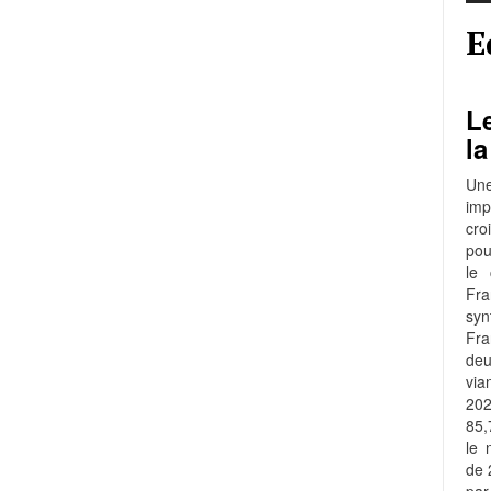
E
Le
la
Une
imp
cro
pou
le 
Fra
syn
Fr
de
via
202
85,
le 
de 