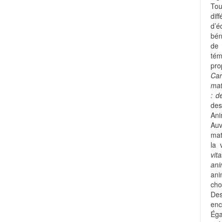
Tou
dif
d’é
bén
de
tém
pro
Car
mat
: d
des
Ani
Auv
mat
la 
vit
an
ani
cho
Des
enc
Ég