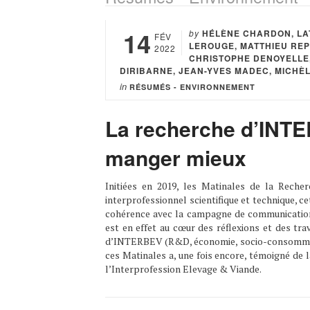
14
by
HÉLÈNE CHARDON, LA
FÉV
LEROUGE, MATTHIEU REP
2022
CHRISTOPHE DENOYELLE,
DIRIBARNE, JEAN-YVES MADEC, MICHÈ
in
RÉSUMÉS - ENVIRONNEMENT
La recherche d’INTE
manger mieux
Initiées en 2019, les Matinales de la Rech
interprofessionnel scientifique et technique, c
cohérence avec la campagne de communication
est en effet au cœur des réflexions et des tra
d’INTERBEV (R&D, économie, socio-consommati
ces Matinales a, une fois encore, témoigné de l
l’Interprofession Elevage & Viande.