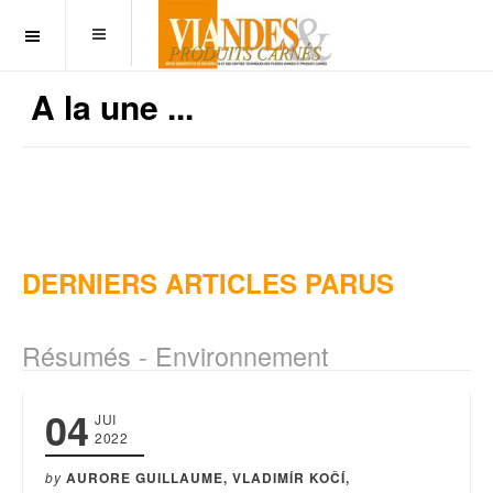
OFF CANVAS
A la une ...
DERNIERS ARTICLES PARUS
Résumés - Environnement
04
JUI
2022
by
AURORE GUILLAUME, VLADIMÍR KOČÍ,