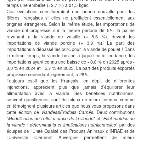
temps une embellie (+2,7 %) à 31,5 kgec.
Ces évolutions constitueraient une bonne nouvelle pour les
filières françaises si elles ne profitaient essentiellement aux
origines étrangères. Selon la même étude, les importations de
viande ont progressé sur la même période de 5%, la palme
revenant à la viande de volaille (+ 8,6 %), devant les
importations de viande porcine (+ 3,9 %). La part des
importations a dépassé les 50% pour la viande de poulet ! Dans
le même temps, la viande bovine a jugulé cette tendance, les
importations ayant connu une baisse de - 0,8 % en 2025 après -
0,3 % en 2024 et - 5,7 % en 2023. La part des produits exportés
progresse cependant légèrement, à 26%.
Toujours est-il que les Français, en dépit de différentes
injonctions, apprécient plus que jamais d’équilibrer leur
alimentation avec la viande. Ses bénéfices nutritionnels,
souvent questionnés, sont de mieux en mieux connus, comme
en témoignent plusieurs articles que nous vous proposons dans
cette édition de
Viandes&Produits Carnés
. Deux contributions
"
Modélisation de l’effet matrice de la viande
" et "
Effet matrice de
la viande : déterminants et implications nutritionnelles
" par des
équipes de l’Unité Qualité des Produits Animaux d’INRAE et de
l’Université Clermont Auvergne permettent de mieux