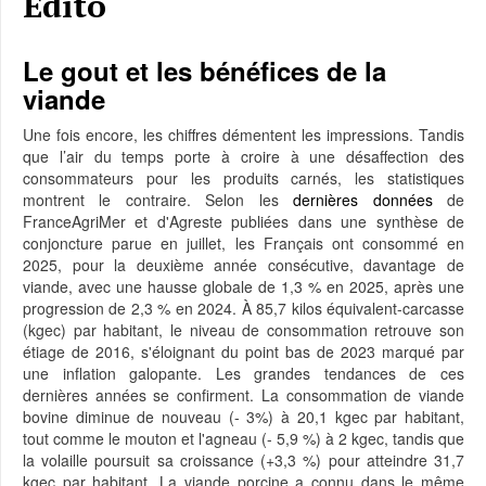
Edito
Le gout et les bénéfices de la
viande
Une fois encore, les chiffres démentent les impressions. Tandis
que l’air du temps porte à croire à une désaffection des
consommateurs pour les produits carnés, les statistiques
montrent le contraire. Selon les
dernières données
de
FranceAgriMer et d'Agreste publiées dans une synthèse de
conjoncture parue en juillet, les Français ont consommé en
2025, pour la deuxième année consécutive, davantage de
viande, avec une hausse globale de 1,3 % en 2025, après une
progression de 2,3 % en 2024. À 85,7 kilos équivalent-carcasse
(kgec) par habitant, le niveau de consommation retrouve son
étiage de 2016, s'éloignant du point bas de 2023 marqué par
une inflation galopante. Les grandes tendances de ces
dernières années se confirment. La consommation de viande
bovine diminue de nouveau (- 3%) à 20,1 kgec par habitant,
tout comme le mouton et l'agneau (- 5,9 %) à 2 kgec, tandis que
la volaille poursuit sa croissance (+3,3 %) pour atteindre 31,7
kgec par habitant. La viande porcine a connu dans le même