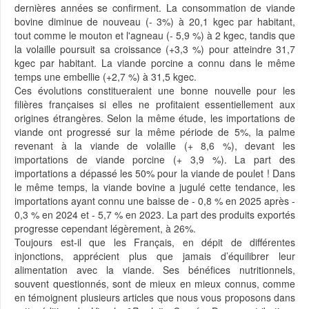
dernières années se confirment. La consommation de viande
bovine diminue de nouveau (- 3%) à 20,1 kgec par habitant,
tout comme le mouton et l'agneau (- 5,9 %) à 2 kgec, tandis que
la volaille poursuit sa croissance (+3,3 %) pour atteindre 31,7
kgec par habitant. La viande porcine a connu dans le même
temps une embellie (+2,7 %) à 31,5 kgec.
Ces évolutions constitueraient une bonne nouvelle pour les
filières françaises si elles ne profitaient essentiellement aux
origines étrangères. Selon la même étude, les importations de
viande ont progressé sur la même période de 5%, la palme
revenant à la viande de volaille (+ 8,6 %), devant les
importations de viande porcine (+ 3,9 %). La part des
importations a dépassé les 50% pour la viande de poulet ! Dans
le même temps, la viande bovine a jugulé cette tendance, les
importations ayant connu une baisse de - 0,8 % en 2025 après -
0,3 % en 2024 et - 5,7 % en 2023. La part des produits exportés
progresse cependant légèrement, à 26%.
Toujours est-il que les Français, en dépit de différentes
injonctions, apprécient plus que jamais d’équilibrer leur
alimentation avec la viande. Ses bénéfices nutritionnels,
souvent questionnés, sont de mieux en mieux connus, comme
en témoignent plusieurs articles que nous vous proposons dans