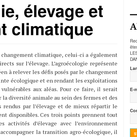
e, élevage et
 climatique
A
Rec
ête
LE
u changement climatique, celui-ci a également
DA
irects sur l’élevage. L’agroécologie représente
La
éen à relever les défis posés par le changement
nte écologique et en rendant les exploitations
ulnérables aux aléas. Pour ce faire, il serait
E-m
r la diversité animale au sein des fermes et des
es rendus par l’élevage et de mieux répartir le
Con
ent disponibles. Ces trois points prennent tout
s activités d’élevage avec l’environnement
 accompagner la transition agro-écologique, il
S