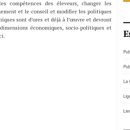
 les compétences des éleveurs, changer les
ement et le conseil et modifier les politiques
miques sont d’ores et déjà à l’œuvre et devront
s dimensions économiques, socio-politiques et
E
i.
Pub
Pub
La 
Lig
Lie