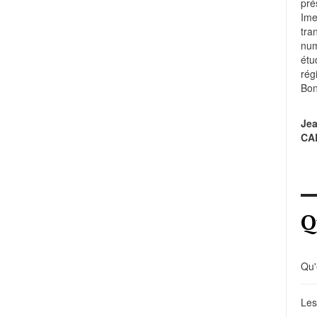
pré
Im
tr
num
étu
rég
Bon
Je
CA
Q
Qu'
Les