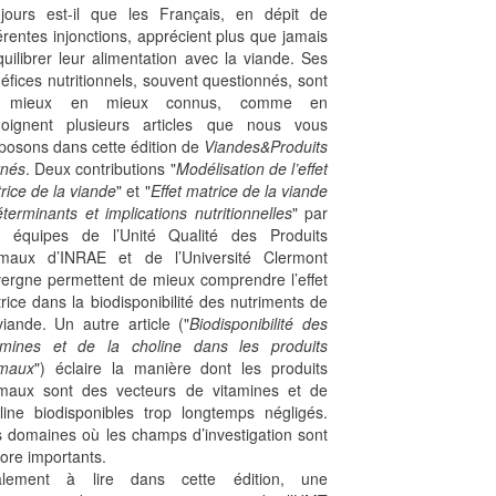
jours est-il que les Français, en dépit de
férentes injonctions, apprécient plus que jamais
quilibrer leur alimentation avec la viande. Ses
éfices nutritionnels, souvent questionnés, sont
 mieux en mieux connus, comme en
oignent plusieurs articles que nous vous
posons dans cette édition de
Viandes&Produits
nés
. Deux contributions "
Modélisation de l’effet
rice de la viande
" et "
Effet matrice de la viande
éterminants et implications nutritionnelles
" par
 équipes de l’Unité Qualité des Produits
maux d’INRAE et de l’Université Clermont
ergne permettent de mieux comprendre l’effet
rice dans la biodisponibilité des nutriments de
viande. Un autre article ("
Biodisponibilité des
amines et de la choline dans les produits
imaux
") éclaire la manière dont les produits
maux sont des vecteurs de vitamines et de
line biodisponibles trop longtemps négligés.
 domaines où les champs d’investigation sont
ore importants.
alement à lire dans cette édition, une