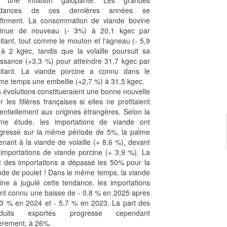
r une inflation galopante. Les grandes
ndances de ces dernières années se
firment. La consommation de viande bovine
minue de nouveau (- 3%) à 20,1 kgec par
itant, tout comme le mouton et l'agneau (- 5,9
à 2 kgec, tandis que la volaille poursuit sa
issance (+3,3 %) pour atteindre 31,7 kgec par
itant. La viande porcine a connu dans le
e temps une embellie (+2,7 %) à 31,5 kgec.
 évolutions constitueraient une bonne nouvelle
r les filières françaises si elles ne profitaient
entiellement aux origines étrangères. Selon la
e étude, les importations de viande ont
gressé sur la même période de 5%, la palme
enant à la viande de volaille (+ 8,6 %), devant
 importations de viande porcine (+ 3,9 %). La
t des importations a dépassé les 50% pour la
nde de poulet ! Dans le même temps, la viande
ine a jugulé cette tendance, les importations
nt connu une baisse de - 0,8 % en 2025 après
,3 % en 2024 et - 5,7 % en 2023. La part des
oduits exportés progresse cependant
èrement, à 26%.