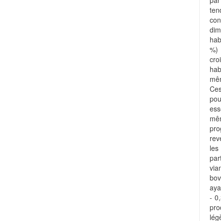
pa
te
con
di
hab
%) 
cro
hab
mêm
Ces
pou
ess
mêm
pro
rev
les
par
via
bov
aya
- 0
pr
lég