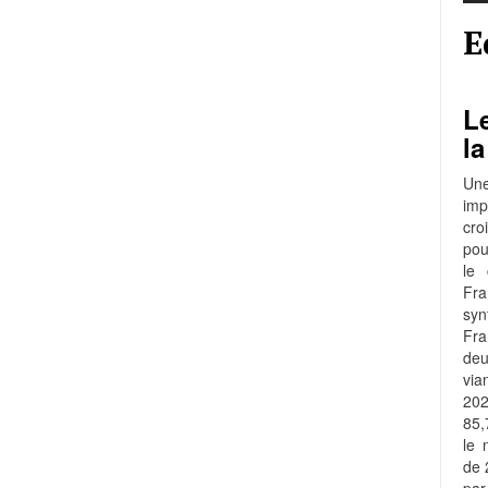
E
Le
la
Une
imp
cro
pou
le 
Fra
syn
Fr
de
via
202
85,
le 
de 