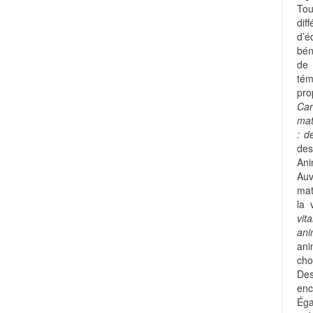
Tou
dif
d’é
bén
de
tém
pro
Car
mat
: d
des
Ani
Auv
mat
la 
vit
an
ani
cho
Des
enc
Ég