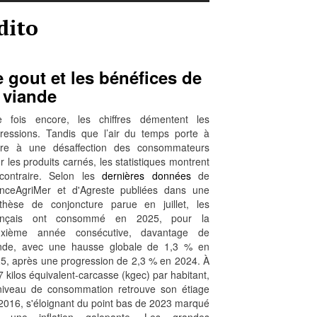
dito
 gout et les bénéfices de
 viande
 fois encore, les chiffres démentent les
ressions. Tandis que l’air du temps porte à
ire à une désaffection des consommateurs
r les produits carnés, les statistiques montrent
contraire. Selon les
dernières données
de
nceAgriMer et d'Agreste publiées dans une
thèse de conjoncture parue en juillet, les
ançais ont consommé en 2025, pour la
uxième année consécutive, davantage de
nde, avec une hausse globale de 1,3 % en
5, après une progression de 2,3 % en 2024. À
7 kilos équivalent-carcasse (kgec) par habitant,
niveau de consommation retrouve son étiage
2016, s'éloignant du point bas de 2023 marqué