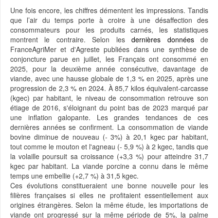
Une fois encore, les chiffres démentent les impressions. Tandis
que l’air du temps porte à croire à une désaffection des
consommateurs pour les produits carnés, les statistiques
montrent le contraire. Selon les
dernières données
de
FranceAgriMer et d'Agreste publiées dans une synthèse de
conjoncture parue en juillet, les Français ont consommé en
2025, pour la deuxième année consécutive, davantage de
viande, avec une hausse globale de 1,3 % en 2025, après une
progression de 2,3 % en 2024. À 85,7 kilos équivalent-carcasse
(kgec) par habitant, le niveau de consommation retrouve son
étiage de 2016, s'éloignant du point bas de 2023 marqué par
une inflation galopante. Les grandes tendances de ces
dernières années se confirment. La consommation de viande
bovine diminue de nouveau (- 3%) à 20,1 kgec par habitant,
tout comme le mouton et l'agneau (- 5,9 %) à 2 kgec, tandis que
la volaille poursuit sa croissance (+3,3 %) pour atteindre 31,7
kgec par habitant. La viande porcine a connu dans le même
temps une embellie (+2,7 %) à 31,5 kgec.
Ces évolutions constitueraient une bonne nouvelle pour les
filières françaises si elles ne profitaient essentiellement aux
origines étrangères. Selon la même étude, les importations de
viande ont progressé sur la même période de 5%, la palme