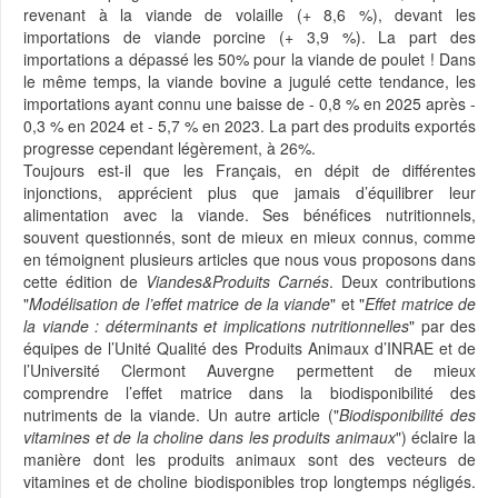
revenant à la viande de volaille (+ 8,6 %), devant les
importations de viande porcine (+ 3,9 %). La part des
importations a dépassé les 50% pour la viande de poulet ! Dans
le même temps, la viande bovine a jugulé cette tendance, les
importations ayant connu une baisse de - 0,8 % en 2025 après -
0,3 % en 2024 et - 5,7 % en 2023. La part des produits exportés
progresse cependant légèrement, à 26%.
Toujours est-il que les Français, en dépit de différentes
injonctions, apprécient plus que jamais d’équilibrer leur
alimentation avec la viande. Ses bénéfices nutritionnels,
souvent questionnés, sont de mieux en mieux connus, comme
en témoignent plusieurs articles que nous vous proposons dans
cette édition de
Viandes&Produits Carnés
. Deux contributions
"
Modélisation de l’effet matrice de la viande
" et "
Effet matrice de
la viande : déterminants et implications nutritionnelles
" par des
équipes de l’Unité Qualité des Produits Animaux d’INRAE et de
l’Université Clermont Auvergne permettent de mieux
comprendre l’effet matrice dans la biodisponibilité des
nutriments de la viande. Un autre article ("
Biodisponibilité des
vitamines et de la choline dans les produits animaux
") éclaire la
manière dont les produits animaux sont des vecteurs de
vitamines et de choline biodisponibles trop longtemps négligés.