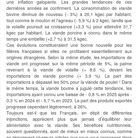
une inflation galopante. Les grandes tendances de ces
dernières années se confirment. La consommation de viande
bovine diminue de nouveau (- 3%) à 20,1 kgec par habitant,
tout comme le mouton et l'agneau (- 5,9 %) à 2 kgec, tandis que
la volaille poursuit sa croissance (+3,3 %) pour atteindre 31,7
kgec par habitant. La viande porcine a connu dans le même
temps une embellie (+2,7 %) à 31,5 kgec.
Ces évolutions constitueraient une bonne nouvelle pour les
filières françaises si elles ne profitaient essentiellement aux
origines étrangères. Selon la même étude, les importations de
viande ont progressé sur la même période de 5%, la palme
revenant à la viande de volaille (+ 8,6 %), devant les
importations de viande porcine (+ 3,9 %). La part des
importations a dépassé les 50% pour la viande de poulet ! Dans
le même temps, la viande bovine a jugulé cette tendance, les
importations ayant connu une baisse de - 0,8 % en 2025 après -
0,3 % en 2024 et - 5,7 % en 2023. La part des produits exportés
progresse cependant légèrement, à 26%.
Toujours est-il que les Français, en dépit de différentes
injonctions, apprécient plus que jamais d’équilibrer leur
alimentation avec la viande. Ses bénéfices nutritionnels,
souvent questionnés, sont de mieux en mieux connus, comme
en témoignent plusieurs articles que nous vous proposons dans