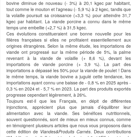
bovine diminue de nouveau (- 3%) à 20,1 kgec par habitant,
tout comme le mouton et l'agneau (- 5,9 %) à 2 kgec, tandis que
la volaille poursuit sa croissance (+3,3 %) pour atteindre 31,7
kgec par habitant. La viande porcine a connu dans le même
temps une embellie (+2,7 %) à 31,5 kgec.
Ces évolutions constitueraient une bonne nouvelle pour les
filières françaises si elles ne profitaient essentiellement aux
origines étrangères. Selon la même étude, les importations de
viande ont progressé sur la même période de 5%, la palme
revenant à la viande de volaille (+ 8,6 %), devant les
importations de viande porcine (+ 3,9 %). La part des
importations a dépassé les 50% pour la viande de poulet ! Dans
le même temps, la viande bovine a jugulé cette tendance, les
importations ayant connu une baisse de - 0,8 % en 2025 après -
0,3 % en 2024 et - 5,7 % en 2023. La part des produits exportés
progresse cependant légèrement, à 26%.
Toujours est-il que les Français, en dépit de différentes
injonctions, apprécient plus que jamais d’équilibrer leur
alimentation avec la viande. Ses bénéfices nutritionnels,
souvent questionnés, sont de mieux en mieux connus, comme
en témoignent plusieurs articles que nous vous proposons dans
cette édition de
Viandes&Produits Carnés
. Deux contributions