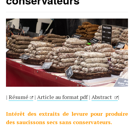
conservateurs
|
Résumé
|
Article au format pdf
|
Abstract
|
Intérêt des extraits de levure pour produire
des saucissons secs sans conservateurs.