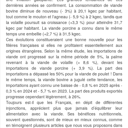
dernières années se confirment. La consommation de viande
bovine diminue de nouveau (- 3%) à 20,1 kgec par habitant,
tout comme le mouton et l'agneau (- 5,9 %) à 2 kgec, tandis que
la volaille poursuit sa croissance (+3,3 %) pour atteindre 31,7
kgec par habitant. La viande porcine a connu dans le même
temps une embellie (+2,7 %) à 31,5 kgec.
Ces évolutions constitueraient une bonne nouvelle pour les
filières françaises si elles ne profitaient essentiellement aux
origines étrangères. Selon la même étude, les importations de
viande ont progressé sur la même période de 5%, la palme
revenant à la viande de volaille (+ 8,6 %), devant les
importations de viande porcine (+ 3,9 %). La part des
importations a dépassé les 50% pour la viande de poulet ! Dans
le même temps, la viande bovine a jugulé cette tendance, les
importations ayant connu une baisse de - 0,8 % en 2025 après -
0,3 % en 2024 et - 5,7 % en 2023. La part des produits exportés
progresse cependant légèrement, à 26%.
Toujours est-il que les Français, en dépit de différentes
injonctions, apprécient plus que jamais d’équilibrer leur
alimentation avec la viande. Ses bénéfices nutritionnels,
souvent questionnés, sont de mieux en mieux connus, comme
en témoignent plusieurs articles que nous vous proposons dans