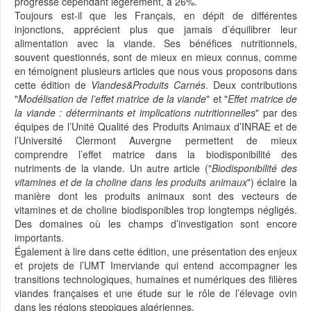
progresse cependant légèrement, à 26%.
Toujours est-il que les Français, en dépit de différentes
injonctions, apprécient plus que jamais d’équilibrer leur
alimentation avec la viande. Ses bénéfices nutritionnels,
souvent questionnés, sont de mieux en mieux connus, comme
en témoignent plusieurs articles que nous vous proposons dans
cette édition de
Viandes&Produits Carnés
. Deux contributions
"
Modélisation de l’effet matrice de la viande
" et "
Effet matrice de
la viande : déterminants et implications nutritionnelles
" par des
équipes de l’Unité Qualité des Produits Animaux d’INRAE et de
l’Université Clermont Auvergne permettent de mieux
comprendre l’effet matrice dans la biodisponibilité des
nutriments de la viande. Un autre article ("
Biodisponibilité des
vitamines et de la choline dans les produits animaux
") éclaire la
manière dont les produits animaux sont des vecteurs de
vitamines et de choline biodisponibles trop longtemps négligés.
Des domaines où les champs d’investigation sont encore
importants.
Également à lire dans cette édition, une présentation des enjeux
et projets de l’UMT Imerviande qui entend accompagner les
transitions technologiques, humaines et numériques des filières
viandes françaises et une étude sur le rôle de l’élevage ovin
dans les régions steppiques algériennes.