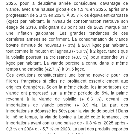
2025, pour la deuxième année consécutive, davantage de
viande, avec une hausse globale de 1,3 % en 2025, après une
progression de 2,3 % en 2024. À 85,7 kilos équivalent-carcasse
(kgec) par habitant, le niveau de consommation retrouve son
étiage de 2016, s'éloignant du point bas de 2023 marqué par
une inflation galopante. Les grandes tendances de ces
dernières années se confirment. La consommation de viande
bovine diminue de nouveau (- 3%) à 20,1 kgec par habitant,
tout comme le mouton et l'agneau (- 5,9 %) à 2 kgec, tandis que
la volaille poursuit sa croissance (+3,3 %) pour atteindre 31,7
kgec par habitant. La viande porcine a connu dans le même
temps une embellie (+2,7 %) à 31,5 kgec.
Ces évolutions constitueraient une bonne nouvelle pour les
filières françaises si elles ne profitaient essentiellement aux
origines étrangères. Selon la même étude, les importations de
viande ont progressé sur la même période de 5%, la palme
revenant à la viande de volaille (+ 8,6 %), devant les
importations de viande porcine (+ 3,9 %). La part des
importations a dépassé les 50% pour la viande de poulet ! Dans
le même temps, la viande bovine a jugulé cette tendance, les
importations ayant connu une baisse de - 0,8 % en 2025 après -
0,3 % en 2024 et - 5,7 % en 2023. La part des produits exportés