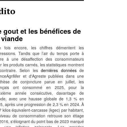
dito
 gout et les bénéfices de
 viande
 fois encore, les chiffres démentent les
ressions. Tandis que l’air du temps porte à
ire à une désaffection des consommateurs
r les produits carnés, les statistiques montrent
contraire. Selon les
dernières données
de
nceAgriMer et d'Agreste publiées dans une
thèse de conjoncture parue en juillet, les
ançais ont consommé en 2025, pour la
uxième année consécutive, davantage de
nde, avec une hausse globale de 1,3 % en
5, après une progression de 2,3 % en 2024. À
7 kilos équivalent-carcasse (kgec) par habitant,
niveau de consommation retrouve son étiage
2016, s'éloignant du point bas de 2023 marqué