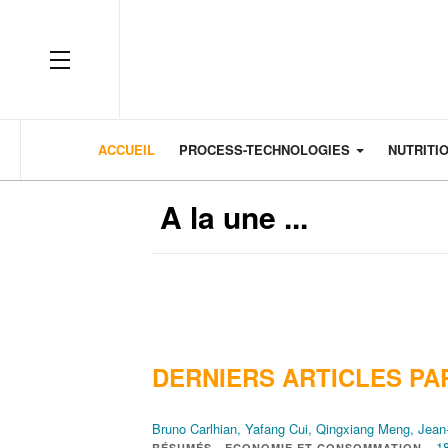
OFF CANVAS
ACCUEIL
PROCESS-TECHNOLOGIES
NUTRITI
A la une ...
DERNIERS ARTICLES PA
Bruno Carlhian, Yafang Cui, Qingxiang Meng, Jean
1
RÉSUMÉS - ECONOMIE ET CONSOMMATION