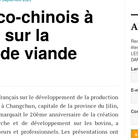
co-chinois à
A
sur la
Rec
 de viande
ête
LE
DA
La
E-m
rançais sur le développement de la production
 à Changchun, capitale de la province du Jilin,
Con
marquait le 20ème anniversaire de la création
rche et de développement sur les bovins, a
heurs et professionnels. Les présentations ont
S