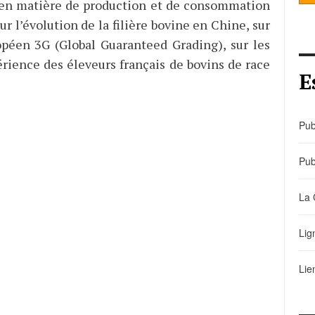
e en matière de production et de consommation
r l’évolution de la filière bovine en Chine, sur
éen 3G (Global Guaranteed Grading), sur les
érience des éleveurs français de bovins de race
E
Pub
Pub
La 
Lig
Lie