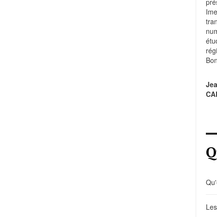
pré
Im
tr
num
étu
rég
Bon
Je
CA
Q
Qu'
Les