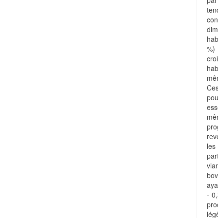
pa
te
con
di
hab
%) 
cro
hab
mêm
Ces
pou
ess
mêm
pro
rev
les
par
via
bov
aya
- 0
pr
lég