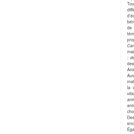
Tou
dif
d’é
bén
de
tém
pro
Car
mat
: d
des
Ani
Auv
mat
la 
vit
an
ani
cho
Des
enc
Ég