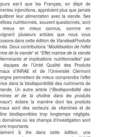
jours est-il que les Français, en dépit de
férentes injonctions, apprécient plus que jamais
quilibrer leur alimentation avec la viande. Ses
éfices nutritionnels, souvent questionnés, sont
 mieux en mieux connus, comme en
oignent plusieurs articles que nous vous
posons dans cette édition de
Viandes&Produits
nés
. Deux contributions "
Modélisation de l’effet
rice de la viande
" et "
Effet matrice de la viande
éterminants et implications nutritionnelles
" par
 équipes de l’Unité Qualité des Produits
maux d’INRAE et de l’Université Clermont
ergne permettent de mieux comprendre l’effet
rice dans la biodisponibilité des nutriments de
viande. Un autre article ("
Biodisponibilité des
amines et de la choline dans les produits
imaux
") éclaire la manière dont les produits
maux sont des vecteurs de vitamines et de
line biodisponibles trop longtemps négligés.
 domaines où les champs d’investigation sont
ore importants.
alement à lire dans cette édition, une