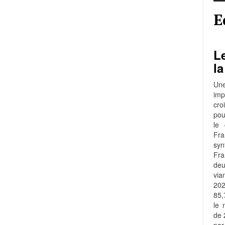
E
Le
la
Une
imp
cro
pou
le 
Fra
syn
Fr
de
via
202
85,
le 
de 