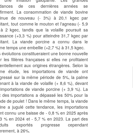
r une inflation galopante. Les grandes
ndances de ces dernières années se
firment. La consommation de viande bovine
minue de nouveau (- 3%) à 20,1 kgec par
itant, tout comme le mouton et l'agneau (- 5,9
à 2 kgec, tandis que la volaille poursuit sa
issance (+3,3 %) pour atteindre 31,7 kgec par
itant. La viande porcine a connu dans le
e temps une embellie (+2,7 %) à 31,5 kgec.
 évolutions constitueraient une bonne nouvelle
r les filières françaises si elles ne profitaient
entiellement aux origines étrangères. Selon la
e étude, les importations de viande ont
gressé sur la même période de 5%, la palme
enant à la viande de volaille (+ 8,6 %), devant
 importations de viande porcine (+ 3,9 %). La
t des importations a dépassé les 50% pour la
nde de poulet ! Dans le même temps, la viande
ine a jugulé cette tendance, les importations
nt connu une baisse de - 0,8 % en 2025 après
,3 % en 2024 et - 5,7 % en 2023. La part des
oduits exportés progresse cependant
èrement, à 26%.