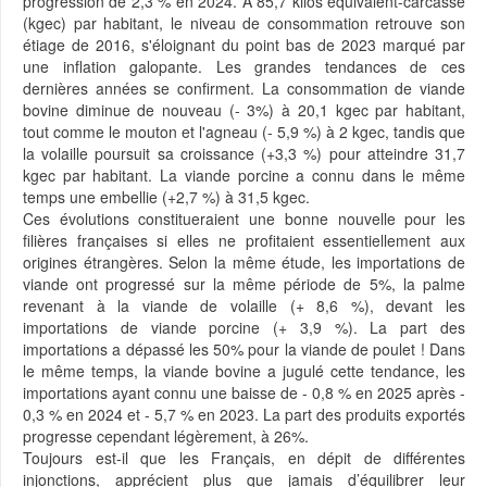
progression de 2,3 % en 2024. À 85,7 kilos équivalent-carcasse
(kgec) par habitant, le niveau de consommation retrouve son
étiage de 2016, s'éloignant du point bas de 2023 marqué par
une inflation galopante. Les grandes tendances de ces
dernières années se confirment. La consommation de viande
bovine diminue de nouveau (- 3%) à 20,1 kgec par habitant,
tout comme le mouton et l'agneau (- 5,9 %) à 2 kgec, tandis que
la volaille poursuit sa croissance (+3,3 %) pour atteindre 31,7
kgec par habitant. La viande porcine a connu dans le même
temps une embellie (+2,7 %) à 31,5 kgec.
Ces évolutions constitueraient une bonne nouvelle pour les
filières françaises si elles ne profitaient essentiellement aux
origines étrangères. Selon la même étude, les importations de
viande ont progressé sur la même période de 5%, la palme
revenant à la viande de volaille (+ 8,6 %), devant les
importations de viande porcine (+ 3,9 %). La part des
importations a dépassé les 50% pour la viande de poulet ! Dans
le même temps, la viande bovine a jugulé cette tendance, les
importations ayant connu une baisse de - 0,8 % en 2025 après -
0,3 % en 2024 et - 5,7 % en 2023. La part des produits exportés
progresse cependant légèrement, à 26%.
Toujours est-il que les Français, en dépit de différentes
injonctions, apprécient plus que jamais d’équilibrer leur