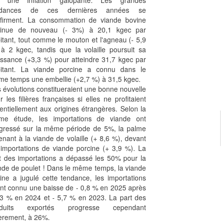
r une inflation galopante. Les grandes
ndances de ces dernières années se
firment. La consommation de viande bovine
minue de nouveau (- 3%) à 20,1 kgec par
itant, tout comme le mouton et l'agneau (- 5,9
à 2 kgec, tandis que la volaille poursuit sa
issance (+3,3 %) pour atteindre 31,7 kgec par
itant. La viande porcine a connu dans le
e temps une embellie (+2,7 %) à 31,5 kgec.
 évolutions constitueraient une bonne nouvelle
r les filières françaises si elles ne profitaient
entiellement aux origines étrangères. Selon la
e étude, les importations de viande ont
gressé sur la même période de 5%, la palme
enant à la viande de volaille (+ 8,6 %), devant
 importations de viande porcine (+ 3,9 %). La
t des importations a dépassé les 50% pour la
nde de poulet ! Dans le même temps, la viande
ine a jugulé cette tendance, les importations
nt connu une baisse de - 0,8 % en 2025 après
,3 % en 2024 et - 5,7 % en 2023. La part des
oduits exportés progresse cependant
èrement, à 26%.