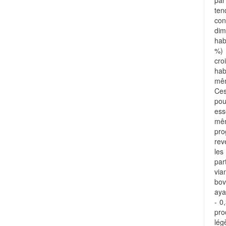
pa
te
con
di
hab
%) 
cro
hab
mêm
Ces
pou
ess
mêm
pro
rev
les
par
via
bov
aya
- 0
pr
lég