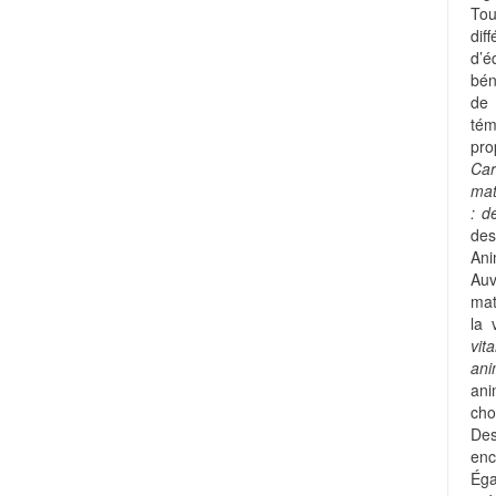
Tou
dif
d’é
bén
de
tém
pro
Car
mat
: d
des
Ani
Auv
mat
la 
vit
an
ani
cho
Des
enc
Ég