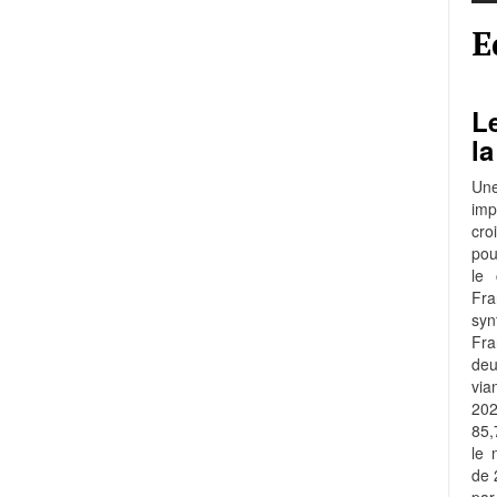
E
Le
la
Une
imp
cro
pou
le 
Fra
syn
Fr
de
via
202
85,
le 
de 