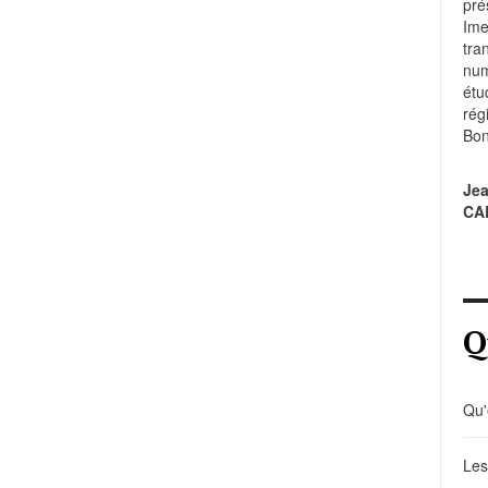
pré
Im
tr
num
étu
rég
Bon
Je
CA
Q
Qu'
Les