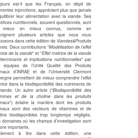
jours est-il que les Français, en dépit de
férentes injonctions, apprécient plus que jamais
quilibrer leur alimentation avec la viande. Ses
éfices nutritionnels, souvent questionnés, sont
 mieux en mieux connus, comme en
oignent plusieurs articles que nous vous
posons dans cette édition de
Viandes&Produits
nés
. Deux contributions "
Modélisation de l’effet
rice de la viande
" et "
Effet matrice de la viande
éterminants et implications nutritionnelles
" par
 équipes de l’Unité Qualité des Produits
maux d’INRAE et de l’Université Clermont
ergne permettent de mieux comprendre l’effet
rice dans la biodisponibilité des nutriments de
viande. Un autre article ("
Biodisponibilité des
amines et de la choline dans les produits
imaux
") éclaire la manière dont les produits
maux sont des vecteurs de vitamines et de
line biodisponibles trop longtemps négligés.
 domaines où les champs d’investigation sont
ore importants.
alement à lire dans cette édition, une