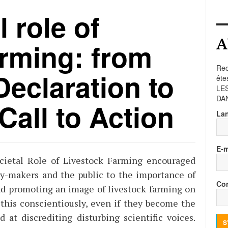
 role of
A
arming: from
Rec
Declaration to
ête
LE
DA
Call to Action
La
E-m
cietal Role of Livestock Farming encouraged
licy-makers and the public to the importance of
Con
d promoting an image of livestock farming on
 this conscientiously, even if they become the
 at discrediting disturbing scientific voices.
S