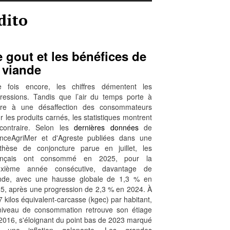
dito
 gout et les bénéfices de
 viande
 fois encore, les chiffres démentent les
ressions. Tandis que l’air du temps porte à
ire à une désaffection des consommateurs
r les produits carnés, les statistiques montrent
contraire. Selon les
dernières données
de
nceAgriMer et d'Agreste publiées dans une
thèse de conjoncture parue en juillet, les
ançais ont consommé en 2025, pour la
uxième année consécutive, davantage de
nde, avec une hausse globale de 1,3 % en
5, après une progression de 2,3 % en 2024. À
7 kilos équivalent-carcasse (kgec) par habitant,
niveau de consommation retrouve son étiage
2016, s'éloignant du point bas de 2023 marqué