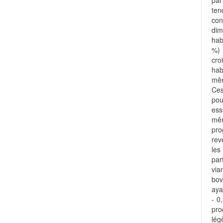
pa
te
con
di
hab
%) 
cro
hab
mêm
Ces
pou
ess
mêm
pro
rev
les
par
via
bov
aya
- 0
pr
lég