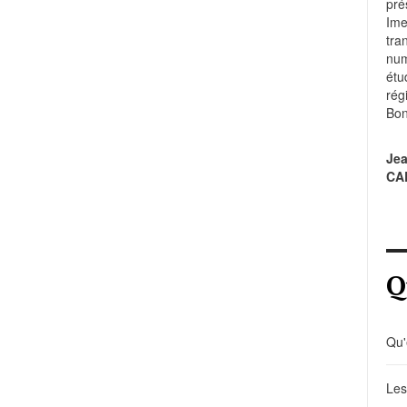
pré
Im
tr
num
étu
rég
Bon
Je
CA
Q
Qu'
Les