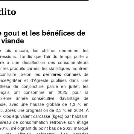
dito
 gout et les bénéfices de
 viande
 fois encore, les chiffres démentent les
ressions. Tandis que l’air du temps porte à
ire à une désaffection des consommateurs
r les produits carnés, les statistiques montrent
contraire. Selon les
dernières données
de
nceAgriMer et d'Agreste publiées dans une
thèse de conjoncture parue en juillet, les
ançais ont consommé en 2025, pour la
uxième année consécutive, davantage de
nde, avec une hausse globale de 1,3 % en
5, après une progression de 2,3 % en 2024. À
7 kilos équivalent-carcasse (kgec) par habitant,
niveau de consommation retrouve son étiage
2016, s'éloignant du point bas de 2023 marqué