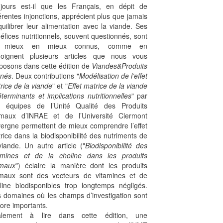
jours est-il que les Français, en dépit de
férentes injonctions, apprécient plus que jamais
quilibrer leur alimentation avec la viande. Ses
éfices nutritionnels, souvent questionnés, sont
 mieux en mieux connus, comme en
oignent plusieurs articles que nous vous
posons dans cette édition de
Viandes&Produits
nés
. Deux contributions "
Modélisation de l’effet
rice de la viande
" et "
Effet matrice de la viande
éterminants et implications nutritionnelles
" par
 équipes de l’Unité Qualité des Produits
maux d’INRAE et de l’Université Clermont
ergne permettent de mieux comprendre l’effet
rice dans la biodisponibilité des nutriments de
viande. Un autre article ("
Biodisponibilité des
amines et de la choline dans les produits
imaux
") éclaire la manière dont les produits
maux sont des vecteurs de vitamines et de
line biodisponibles trop longtemps négligés.
 domaines où les champs d’investigation sont
ore importants.
alement à lire dans cette édition, une