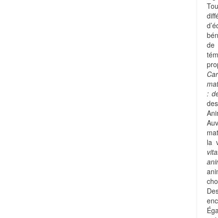
Tou
dif
d’é
bén
de
tém
pro
Car
mat
: d
des
Ani
Auv
mat
la 
vit
an
ani
cho
Des
enc
Ég