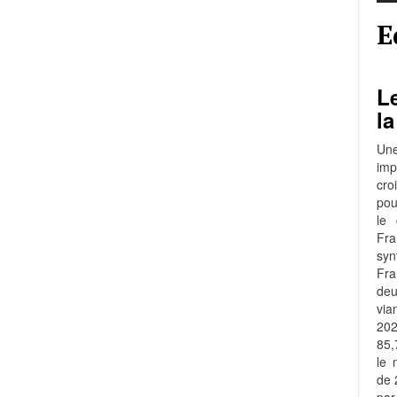
E
Le
la
Une
imp
cro
pou
le 
Fra
syn
Fr
de
via
202
85,
le 
de 