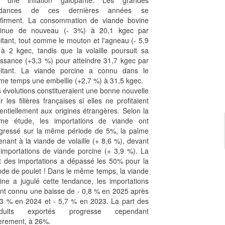
r une inflation galopante. Les grandes
ndances de ces dernières années se
firment. La consommation de viande bovine
minue de nouveau (- 3%) à 20,1 kgec par
itant, tout comme le mouton et l'agneau (- 5,9
à 2 kgec, tandis que la volaille poursuit sa
issance (+3,3 %) pour atteindre 31,7 kgec par
itant. La viande porcine a connu dans le
e temps une embellie (+2,7 %) à 31,5 kgec.
 évolutions constitueraient une bonne nouvelle
r les filières françaises si elles ne profitaient
entiellement aux origines étrangères. Selon la
e étude, les importations de viande ont
gressé sur la même période de 5%, la palme
enant à la viande de volaille (+ 8,6 %), devant
 importations de viande porcine (+ 3,9 %). La
t des importations a dépassé les 50% pour la
nde de poulet ! Dans le même temps, la viande
ine a jugulé cette tendance, les importations
nt connu une baisse de - 0,8 % en 2025 après
,3 % en 2024 et - 5,7 % en 2023. La part des
oduits exportés progresse cependant
èrement, à 26%.