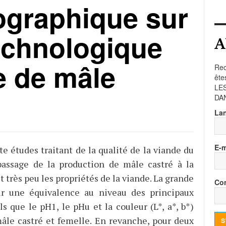
ographique sur
technologique
A
e de mâle
Rec
ête
LE
DA
La
E-m
e études traitant de la qualité de la viande du
assage de la production de mâle castré à la
 très peu les propriétés de la viande. La grande
Con
ur une équivalence au niveau des principaux
s que le pH1, le pHu et la couleur (L*, a*, b*)
mâle castré et femelle. En revanche, pour deux
S