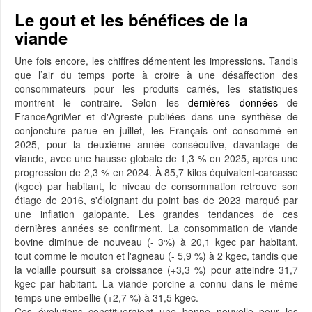
Le gout et les bénéfices de la
viande
Une fois encore, les chiffres démentent les impressions. Tandis
que l’air du temps porte à croire à une désaffection des
consommateurs pour les produits carnés, les statistiques
montrent le contraire. Selon les
dernières données
de
FranceAgriMer et d'Agreste publiées dans une synthèse de
conjoncture parue en juillet, les Français ont consommé en
2025, pour la deuxième année consécutive, davantage de
viande, avec une hausse globale de 1,3 % en 2025, après une
progression de 2,3 % en 2024. À 85,7 kilos équivalent-carcasse
(kgec) par habitant, le niveau de consommation retrouve son
étiage de 2016, s'éloignant du point bas de 2023 marqué par
une inflation galopante. Les grandes tendances de ces
dernières années se confirment. La consommation de viande
bovine diminue de nouveau (- 3%) à 20,1 kgec par habitant,
tout comme le mouton et l'agneau (- 5,9 %) à 2 kgec, tandis que
la volaille poursuit sa croissance (+3,3 %) pour atteindre 31,7
kgec par habitant. La viande porcine a connu dans le même
temps une embellie (+2,7 %) à 31,5 kgec.
Ces évolutions constitueraient une bonne nouvelle pour les