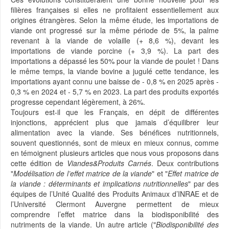
filières françaises si elles ne profitaient essentiellement aux
origines étrangères. Selon la même étude, les importations de
viande ont progressé sur la même période de 5%, la palme
revenant à la viande de volaille (+ 8,6 %), devant les
importations de viande porcine (+ 3,9 %). La part des
importations a dépassé les 50% pour la viande de poulet ! Dans
le même temps, la viande bovine a jugulé cette tendance, les
importations ayant connu une baisse de - 0,8 % en 2025 après -
0,3 % en 2024 et - 5,7 % en 2023. La part des produits exportés
progresse cependant légèrement, à 26%.
Toujours est-il que les Français, en dépit de différentes
injonctions, apprécient plus que jamais d’équilibrer leur
alimentation avec la viande. Ses bénéfices nutritionnels,
souvent questionnés, sont de mieux en mieux connus, comme
en témoignent plusieurs articles que nous vous proposons dans
cette édition de
Viandes&Produits Carnés
. Deux contributions
"
Modélisation de l’effet matrice de la viande
" et "
Effet matrice de
la viande : déterminants et implications nutritionnelles
" par des
équipes de l’Unité Qualité des Produits Animaux d’INRAE et de
l’Université Clermont Auvergne permettent de mieux
comprendre l’effet matrice dans la biodisponibilité des
nutriments de la viande. Un autre article ("
Biodisponibilité des