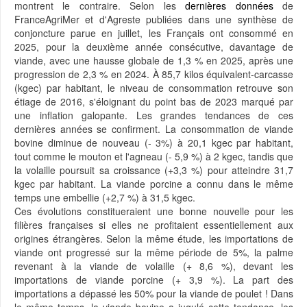
montrent le contraire. Selon les
dernières données
de
FranceAgriMer et d'Agreste publiées dans une synthèse de
conjoncture parue en juillet, les Français ont consommé en
2025, pour la deuxième année consécutive, davantage de
viande, avec une hausse globale de 1,3 % en 2025, après une
progression de 2,3 % en 2024. À 85,7 kilos équivalent-carcasse
(kgec) par habitant, le niveau de consommation retrouve son
étiage de 2016, s'éloignant du point bas de 2023 marqué par
une inflation galopante. Les grandes tendances de ces
dernières années se confirment. La consommation de viande
bovine diminue de nouveau (- 3%) à 20,1 kgec par habitant,
tout comme le mouton et l'agneau (- 5,9 %) à 2 kgec, tandis que
la volaille poursuit sa croissance (+3,3 %) pour atteindre 31,7
kgec par habitant. La viande porcine a connu dans le même
temps une embellie (+2,7 %) à 31,5 kgec.
Ces évolutions constitueraient une bonne nouvelle pour les
filières françaises si elles ne profitaient essentiellement aux
origines étrangères. Selon la même étude, les importations de
viande ont progressé sur la même période de 5%, la palme
revenant à la viande de volaille (+ 8,6 %), devant les
importations de viande porcine (+ 3,9 %). La part des
importations a dépassé les 50% pour la viande de poulet ! Dans