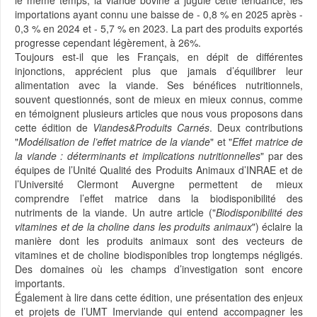
le même temps, la viande bovine a jugulé cette tendance, les
importations ayant connu une baisse de - 0,8 % en 2025 après -
0,3 % en 2024 et - 5,7 % en 2023. La part des produits exportés
progresse cependant légèrement, à 26%.
Toujours est-il que les Français, en dépit de différentes
injonctions, apprécient plus que jamais d’équilibrer leur
alimentation avec la viande. Ses bénéfices nutritionnels,
souvent questionnés, sont de mieux en mieux connus, comme
en témoignent plusieurs articles que nous vous proposons dans
cette édition de
Viandes&Produits Carnés
. Deux contributions
"
Modélisation de l’effet matrice de la viande
" et "
Effet matrice de
la viande : déterminants et implications nutritionnelles
" par des
équipes de l’Unité Qualité des Produits Animaux d’INRAE et de
l’Université Clermont Auvergne permettent de mieux
comprendre l’effet matrice dans la biodisponibilité des
nutriments de la viande. Un autre article ("
Biodisponibilité des
vitamines et de la choline dans les produits animaux
") éclaire la
manière dont les produits animaux sont des vecteurs de
vitamines et de choline biodisponibles trop longtemps négligés.
Des domaines où les champs d’investigation sont encore
importants.
Également à lire dans cette édition, une présentation des enjeux
et projets de l’UMT Imerviande qui entend accompagner les