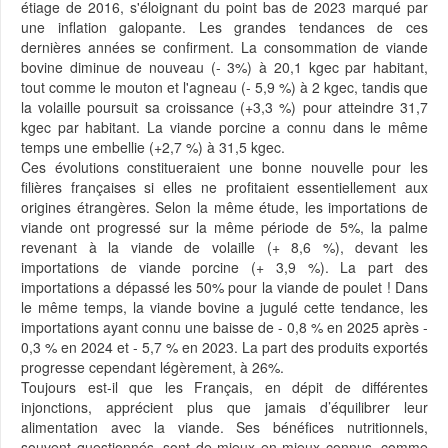
étiage de 2016, s'éloignant du point bas de 2023 marqué par
une inflation galopante. Les grandes tendances de ces
dernières années se confirment. La consommation de viande
bovine diminue de nouveau (- 3%) à 20,1 kgec par habitant,
tout comme le mouton et l'agneau (- 5,9 %) à 2 kgec, tandis que
la volaille poursuit sa croissance (+3,3 %) pour atteindre 31,7
kgec par habitant. La viande porcine a connu dans le même
temps une embellie (+2,7 %) à 31,5 kgec.
Ces évolutions constitueraient une bonne nouvelle pour les
filières françaises si elles ne profitaient essentiellement aux
origines étrangères. Selon la même étude, les importations de
viande ont progressé sur la même période de 5%, la palme
revenant à la viande de volaille (+ 8,6 %), devant les
importations de viande porcine (+ 3,9 %). La part des
importations a dépassé les 50% pour la viande de poulet ! Dans
le même temps, la viande bovine a jugulé cette tendance, les
importations ayant connu une baisse de - 0,8 % en 2025 après -
0,3 % en 2024 et - 5,7 % en 2023. La part des produits exportés
progresse cependant légèrement, à 26%.
Toujours est-il que les Français, en dépit de différentes
injonctions, apprécient plus que jamais d’équilibrer leur
alimentation avec la viande. Ses bénéfices nutritionnels,
souvent questionnés, sont de mieux en mieux connus, comme